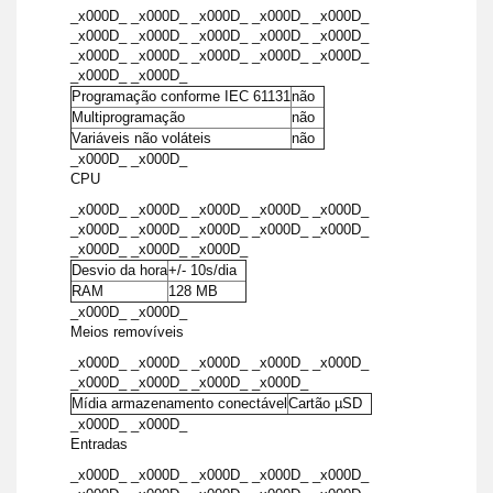
_x000D_ _x000D_ _x000D_ _x000D_ _x000D_
_x000D_ _x000D_ _x000D_ _x000D_ _x000D_
_x000D_ _x000D_ _x000D_ _x000D_ _x000D_
_x000D_ _x000D_
Programação conforme IEC 61131
não
Multiprogramação
não
Variáveis não voláteis
não
_x000D_ _x000D_
CPU
_x000D_ _x000D_ _x000D_ _x000D_ _x000D_
_x000D_ _x000D_ _x000D_ _x000D_ _x000D_
_x000D_ _x000D_ _x000D_
Desvio da hora
+/- 10s/dia
RAM
128 MB
_x000D_ _x000D_
Meios removíveis
_x000D_ _x000D_ _x000D_ _x000D_ _x000D_
_x000D_ _x000D_ _x000D_ _x000D_
Mídia armazenamento conectável
Cartão µSD
_x000D_ _x000D_
Entradas
_x000D_ _x000D_ _x000D_ _x000D_ _x000D_