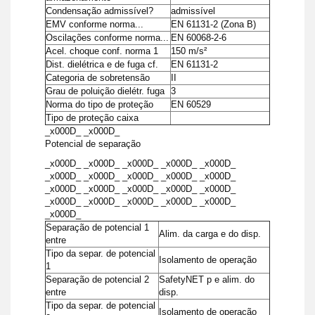
Condensação admissível?
admissível
EMV conforme norma...
EN 61131-2 (Zona B)
Oscilações conforme norma...
EN 60068-2-6
Acel. choque conf. norma 1
150 m/s²
Dist. dielétrica e de fuga cf.
EN 61131-2
Categoria de sobretensão
II
Grau de poluição dielétr. fuga
3
Norma do tipo de proteção
EN 60529
Tipo de proteção caixa
_x000D_ _x000D_
Potencial de separação
_x000D_ _x000D_ _x000D_ _x000D_ _x000D_
_x000D_ _x000D_ _x000D_ _x000D_ _x000D_
_x000D_ _x000D_ _x000D_ _x000D_ _x000D_
_x000D_ _x000D_ _x000D_ _x000D_ _x000D_
_x000D_
Separação de potencial 1
Alim. da carga e do disp.
entre
Tipo da separ. de potencial
Isolamento de operação
1
Separação de potencial 2
SafetyNET p e alim. do
entre
disp.
Tipo da separ. de potencial
Isolamento de operação