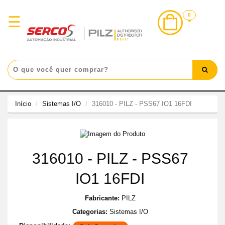
×
0
☰
Login
Início
Categorias
Destaques
Início
Sistemas I/O
316010 - PILZ - PSS67 IO1 16FDI
Lançamentos
Promoções
NR-
316010 - PILZ - PSS67
12
IO1 16FDI
Atendimento
Fabricante:
PILZ
Categorias:
Sistemas I/O