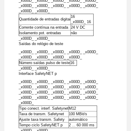
_x000D_ _x000D_ _x000D_ _x000D_ _x000D_
_x000D_ _x000D_ _x000D_ _x000D_ _x000D_
_x000D_ _x000D_
16
Quantidade de entradas digitai
_x000D_ 16
Corrente contínua na entrada
24 V DC
Isolamento pot. entradas
não
_x000D_ _x000D_
Saídas do relógio de teste
_x000D_ _x000D_ _x000D_ _x000D_ _x000D_
_x000D_ _x000D_ _x000D_ _x000D_
Número saídas pulso de teste
16
_x000D_ _x000D_
Interface SafetyNET p
_x000D_ _x000D_ _x000D_ _x000D_ _x000D_
_x000D_ _x000D_ _x000D_ _x000D_ _x000D_
_x000D_ _x000D_ _x000D_ _x000D_ _x000D_
_x000D_ _x000D_ _x000D_ _x000D_ _x000D_
_x000D_
Tipo conect. interf. Safetynet
M12
Taxa de transm. Safetynet
100 MBit/s
Ajuste taxa transm. Safety
automático
Tempo ciclo SafetyNET p
2 ... 60 000 ms
_x000D_ _x000D_